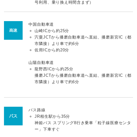
号利用、乗り換え時間含まず）
中国自動車道
山崎ICから約25分
宍粟JCTから播磨自動車道へ直結、播磨新宮IC（都
市隣接）より車で約6分
佐用ICから約20分
山陽自動車道
龍野西ICから約25分
播磨JCTから播磨自動車道へ直結、播磨新宮IC（都
市隣接）より車で約6分
バス路線
JR相生駅から35分
神姫バス スプリング8行き乗車「粒子線医療センタ
ー」下車すぐ