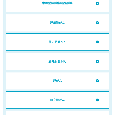
中枢型肺腫瘍/縦隔腫瘍
肝細胞がん
肝内胆管がん
肝外胆管がん
膵がん
前立腺がん