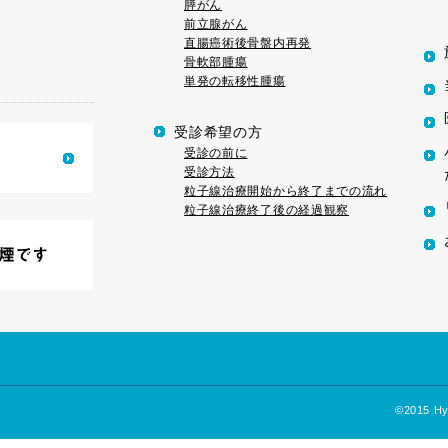
膵がん
前立腺がん
直腸癌術後骨盤内再発
骨軟部腫瘍
単発の転移性腫瘍
受診希望の方
受診の前に
受診方法
粒子線治療開始から終了までの流れ
粒子線治療終了後の経過観察
©2015 Hyo