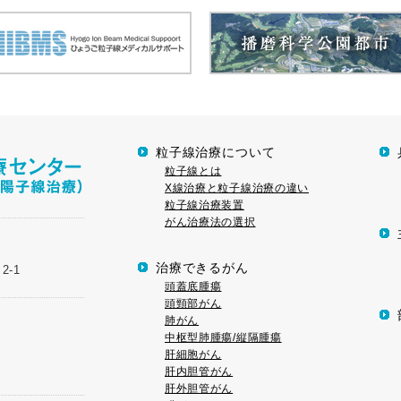
粒子線治療について
粒子線とは
X線治療と粒子線治療の違い
粒子線治療装置
がん治療法の選択
治療できるがん
2-1
頭蓋底腫瘍
頭頸部がん
肺がん
中枢型肺腫瘍/縦隔腫瘍
肝細胞がん
肝内胆管がん
肝外胆管がん