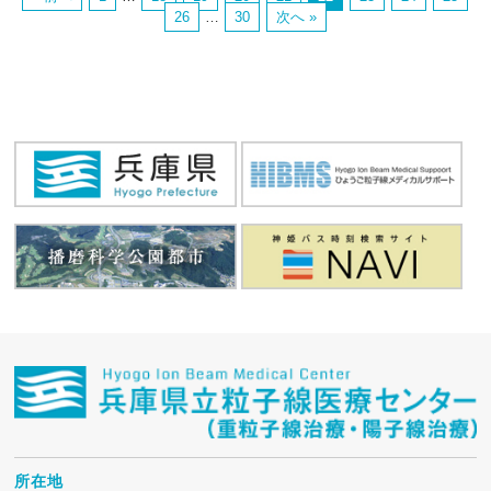
26
…
30
次へ »
所在地